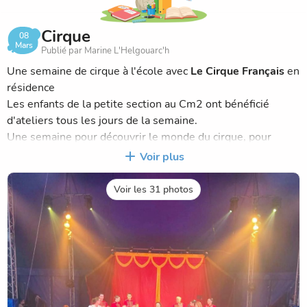
Cirque
08
Mars
Publié par Marine L'Helgouarc'h
Une semaine de cirque à l'école avec
Le Cirque Français
en
résidence
Les enfants de la petite section au Cm2 ont bénéficié
d'ateliers tous les jours de la semaine.
Une semaine pour découvrir le monde du cirque, pour
éveiller la curiosité, développer la motricité et se dépasser,
Voir plus
pour coopérer et s'entraider
Cette semaine s'est terminée par un spectacle éblouissant,
Voir les 31 photos
300 personnes sous le chapiteau venues applaudir nos
circassiens en herbe.
Des étoiles pleins les yeux, des rêves plein la tête et des
souvenirs pour toute une vie!