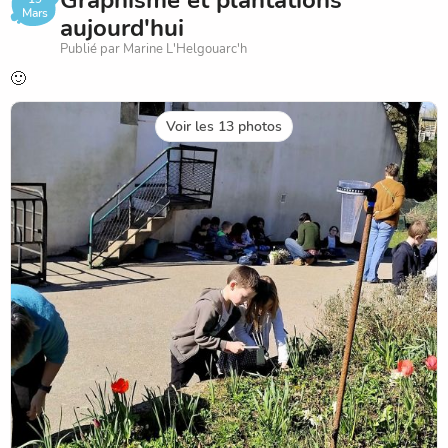
Graphisme et plantations
Mars
aujourd'hui
Publié par Marine L'Helgouarc'h
🙂
Voir les 13 photos