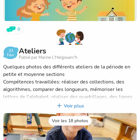
0
Ateliers
23
Févr.
Publié par Marine L'Helgouarc'h
Quelques photos des différents ateliers de la période en
petite et moyenne sections
Compétences travaillées: réaliser des collections, des
algorithmes, comparer des longueurs, mémoriser les
lettres de l'alphabet, réaliser des quadrillages, des lignes
brisées, mémoriser du vocabulaire sur le thème de l'hiver,
Voir plus
étudier le cycle du vivant, travailler le schéma corporel....
Voir les 18 photos