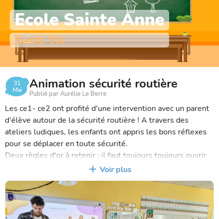
Ecole Sainte Anne
Saint Yvi
Animation sécurité routière
31
Mai
Publié par Aurélie Le Berre
Les ce1- ce2 ont profité d'une intervention avec un parent
d'élève autour de la sécurité routière ! A travers des
ateliers ludiques, les enfants ont appris les bons réflexes
pour se déplacer en toute sécurité.
Deux règles d'or à retenir : il faut toujours toujours ouvrir
l'oeil et tendre l'oreille !
Voir plus
Un grand merci à notre intervenant pour ce moment de
partage qui a aidé les enfants à devenir des piétons
responsables et autonomes!