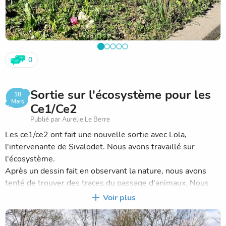
0
Sortie sur l'écosystème pour les
18
Mars
Ce1/Ce2
Publié par Aurélie Le Berre
Les ce1/ce2 ont fait une nouvelle sortie avec Lola,
l'intervenante de Sivalodet. Nous avons travaillé sur
l'écosystème.
Après un dessin fait en observant la nature, nous avons
tenté de trouver des traces du passage d'animaux. Nous
avons ensuite fait un jeu en lien avec les chaînes
Voir plus
alimentaires. Nous avons, tous, passé un très bon moment
au parc. 🙂